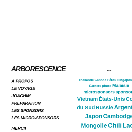
ARBORESCENCE
...
Thailande
Canada
Pérou
Singapou
À PROPOS
Malaisie
Carnets
photo
LE VOYAGE
microsponsors
sponso
JOACHIM
Vietnam
États-Unis
Co
PRÉPARATION
Argen
du Sud
Russie
LES SPONSORS
Japon
Cambodg
LES MICRO-SPONSORS
Chili
La
Mongolie
MERCI!