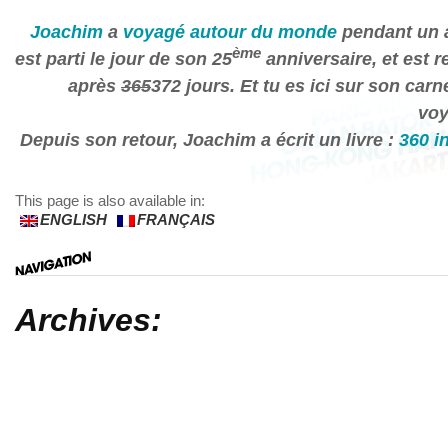
Joachim
a
voyagé autour du monde
pendant un a
ème
est parti le jour de son 25
anniversaire, et est r
après
365
372 jours. Et tu es ici sur son carn
voy
Depuis son retour, Joachim a écrit un livre :
360 i
This page is also available in:
ENGLISH
FRANÇAIS
Archives: